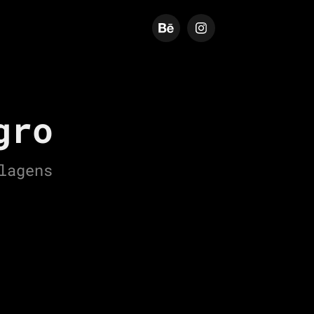
gro
lagens