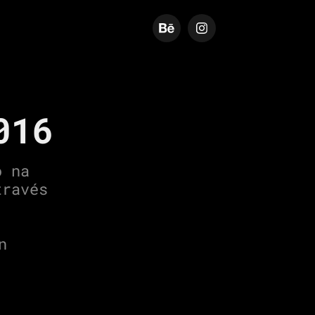
016
o na
través
n